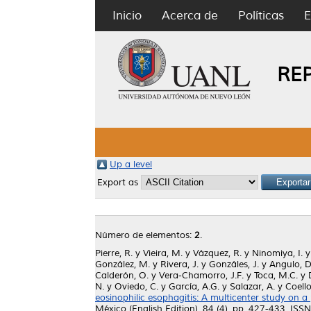
Inicio
Acerca de
Políticas
E
RE
Up a level
Export as
Número de elementos:
2
.
Pierre, R.
y
Vieira, M.
y
Vázquez, R.
y
Ninomiya, I.
González, M.
y
Rivera, J.
y
Gonzáles, J.
y
Angulo, D
Calderón, O.
y
Vera-Chamorro, J.F.
y
Toca, M.C.
y
N.
y
Oviedo, C.
y
García, A.G.
y
Salazar, A.
y
Coello
eosinophilic esophagitis: A multicenter study on a
México (English Edition), 84 (4). pp. 427-433. IS