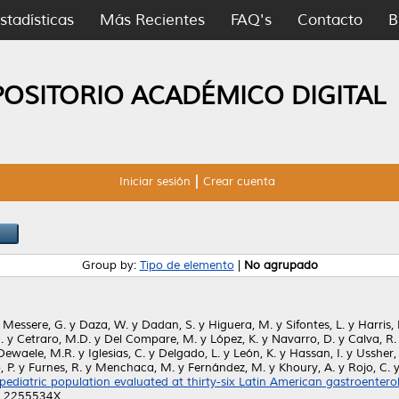
stadísticas
Más Recientes
FAQ's
Contacto
B
POSITORIO ACADÉMICO DIGITAL
Iniciar sesión
Crear cuenta
Group by:
Tipo de elemento
|
No agrupado
y
Messere, G.
y
Daza, W.
y
Dadan, S.
y
Higuera, M.
y
Sifontes, L.
y
Harris, 
.
y
Cetraro, M.D.
y
Del Compare, M.
y
López, K.
y
Navarro, D.
y
Calva, R.
Dewaele, M.R.
y
Iglesias, C.
y
Delgado, L.
y
León, K.
y
Hassan, I.
y
Ussher, 
, P.
y
Furnes, R.
y
Menchaca, M.
y
Fernández, M.
y
Khoury, A.
y
Rojo, C.
 pediatric population evaluated at thirty-six Latin American gastroentero
SN 2255534X