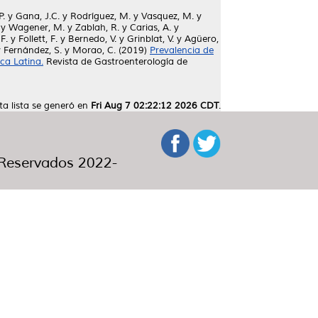
P.
y
Gana, J.C.
y
Rodríguez, M.
y
Vasquez, M.
y
y
Wagener, M.
y
Zablah, R.
y
Carias, A.
y
F.
y
Follett, F.
y
Bernedo, V.
y
Grinblat, V.
y
Agüero,
y
Fernández, S.
y
Morao, C.
(2019)
Prevalencia de
ca Latina.
Revista de Gastroenterología de
ta lista se generó en
Fri Aug 7 02:22:12 2026 CDT
.
eservados 2022-