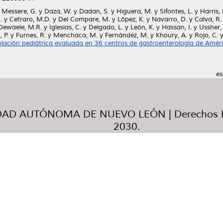
y
Messere, G.
y
Daza, W.
y
Dadan, S.
y
Higuera, M.
y
Sifontes, L.
y
Harris, 
.
y
Cetraro, M.D.
y
Del Compare, M.
y
López, K.
y
Navarro, D.
y
Calva, R.
Dewaele, M.R.
y
Iglesias, C.
y
Delgado, L.
y
León, K.
y
Hassan, I.
y
Ussher, 
, P.
y
Furnes, R.
y
Menchaca, M.
y
Fernández, M.
y
Khoury, A.
y
Rojo, C.
población pediátrica evaluada en 36 centros de gastroenterología de Améri
es
AD AUTÓNOMA DE NUEVO LEÓN | Derechos R
2030.