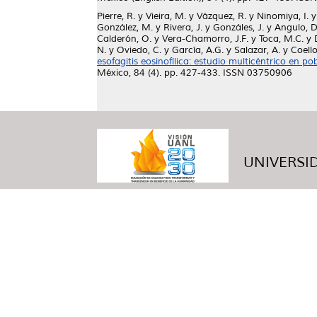
Pierre, R.
y
Vieira, M.
y
Vázquez, R.
y
Ninomiya, I.
González, M.
y
Rivera, J.
y
Gonzáles, J.
y
Angulo, D
Calderón, O.
y
Vera-Chamorro, J.F.
y
Toca, M.C.
y
N.
y
Oviedo, C.
y
García, A.G.
y
Salazar, A.
y
Coello
esofagitis eosinofílica: estudio multicéntrico en 
México, 84 (4). pp. 427-433. ISSN 03750906
UNIVERSID