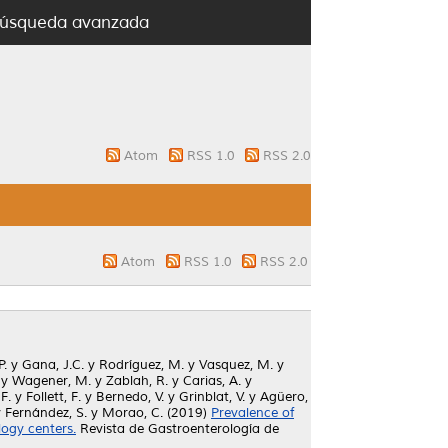
úsqueda avanzada
Atom
RSS 1.0
RSS 2.0
Atom
RSS 1.0
RSS 2.0
P.
y
Gana, J.C.
y
Rodríguez, M.
y
Vasquez, M.
y
y
Wagener, M.
y
Zablah, R.
y
Carias, A.
y
F.
y
Follett, F.
y
Bernedo, V.
y
Grinblat, V.
y
Agüero,
y
Fernández, S.
y
Morao, C.
(2019)
Prevalence of
logy centers.
Revista de Gastroenterología de