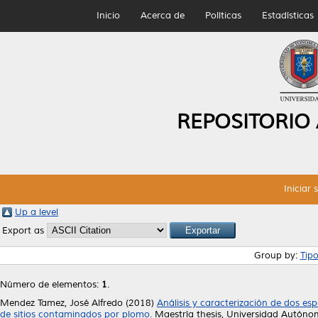
Inicio
Acerca de
Políticas
Estadísticas
REPOSITORIO
Iniciar 
Up a level
Export as
Group by:
Tip
Número de elementos:
1
.
Mendez Tamez, José Alfredo
(2018)
Análisis y caracterización de dos e
de sitios contaminados por plomo.
Maestría thesis, Universidad Autón