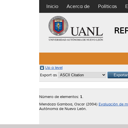
Inicio
Acerca de
Políticas
E
RE
Up a level
Export as
Número de elementos:
1
.
Mendoza Gamboa, Oscar
(2004)
Evaluación de mé
Autónoma de Nuevo León.