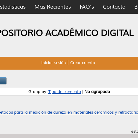
stadísticas
Más Recientes
FAQ's
Contacto
B
POSITORIO ACADÉMICO DIGITAL
Iniciar sesión
Crear cuenta
Group by:
Tipo de elemento
|
No agrupado
todos para la medición de dureza en materiales cerámicos y refractarios
est