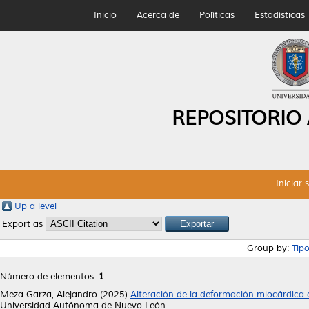
Inicio
Acerca de
Políticas
Estadísticas
REPOSITORIO
Iniciar 
Up a level
Export as
Group by:
Tip
Número de elementos:
1
.
Meza Garza, Alejandro
(2025)
Alteración de la deformación miocárdica de
Universidad Autónoma de Nuevo León.