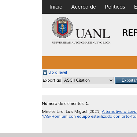
Inicio
Acerca de
Políticas
E
RE
Up a level
Export as
Número de elementos:
1
.
Mireles Lira, Luis Miguel
(2021)
Alternativa a Levo
YAG-Homium con equipo esterilizado con orto-fta