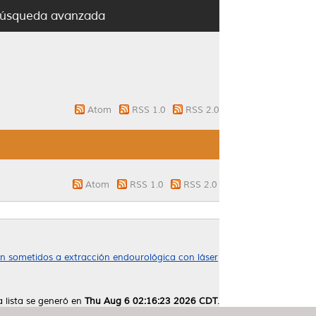
úsqueda avanzada
Atom
RSS 1.0
RSS 2.0
Atom
RSS 1.0
RSS 2.0
on sometidos a extracción endourológica con láser
a lista se generó en
Thu Aug 6 02:16:23 2026 CDT
.