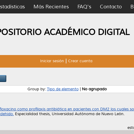
stadísticas
Más Recientes
FAQ's
Contacto
B
POSITORIO ACADÉMICO DIGITAL
Iniciar sesión
Crear cuenta
Group by:
Tipo de elemento
|
No agrupado
floxacino como profilaxis antibiótica en pacientes con DM2 los cuales s
ldehido.
Especialidad thesis, Universidad Autónoma de Nuevo León.
est