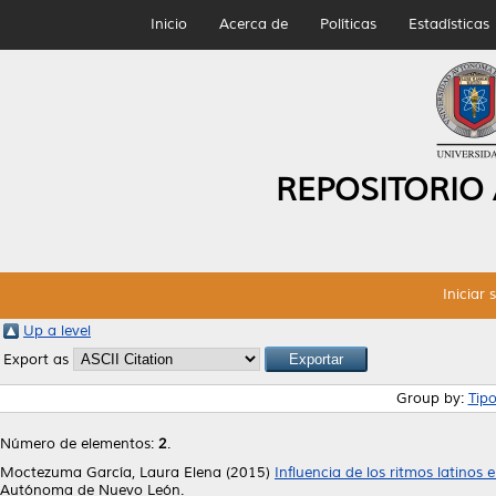
Inicio
Acerca de
Políticas
Estadísticas
REPOSITORIO
Iniciar 
Up a level
Export as
Group by:
Tip
Número de elementos:
2
.
Moctezuma García, Laura Elena
(2015)
Influencia de los ritmos latinos
Autónoma de Nuevo León.