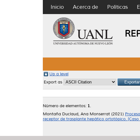
Inicio
Acerca de
Políticas
E
RE
Up a level
Export as
Número de elementos:
1
.
Montaña Duclaud, Ana Monserrat
(2021)
Proceso
receptor de trasplante hepático ortotópico. [Caso c