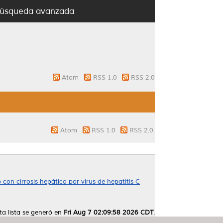
úsqueda avanzada
Atom
RSS 1.0
RSS 2.0
Atom
RSS 1.0
RSS 2.0
on cirrosis hepática por virus de hepatitis C
ta lista se generó en
Fri Aug 7 02:09:58 2026 CDT
.