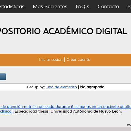
stadísticas
Más Recientes
FAQ's
Contacto
B
POSITORIO ACADÉMICO DIGITAL
Iniciar sesión
Crear cuenta
Group by:
Tipo de elemento
|
No agrupado
 de atención nutricia aplicado durante 6 semanas en un paciente adulto c
línico].
Especialidad thesis, Universidad Autónoma de Nuevo León.
es