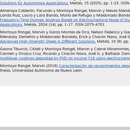
Solutions for Automotive Applications.
Metals, 15 (2025). pp. 1-23. ISS
Almeraya Calderón, Facundo
y
Montoya Rangel, Marvin
y
Nieves Mendo
Landa Ruiz, Laura
y
Lara Banda, María del Refugio
y
Maldonado Bandal
Frequency–Time Domain Analysis Based on Electrochemical Noise of Dual-
Applications.
Metals, 2024 (14). pp. 1-17. ISSN 2075-4701
Montoya Rangel, Marvin
y
Garza Montes de Oca, Nelson Federico
y
Gao
Mendoza, Demetrio
y
Maldonado Bandala, Erick
y
Chacón Nava, José G
Advanced High-Strength Steels in Different Solutions.
Metals, 10 (9). pp
Gaona Tiburcio, Citlalli
y
Montoya Rangel, Marvin
y
Cabral Miramontes,
Carmen
y
Orozco Cruz, Ricardo
y
Chacón Nava, José G.
y
Baltazar Zam
multilayer coatings deposited by PVD on inconel 718 using electrochem
Montoya Rangel, Marvin
(2018)
Caracterización de recubrimientos dep
thesis, Universidad Autónoma de Nuevo León.