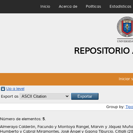
Inicio
Acerca de
Políticas
Estadísticas
REPOSITORIO
Iniciar 
Up a level
Export as
Group by:
Tip
Número de elementos:
5
.
Almeraya Calderón, Facundo
y
Montoya Rangel, Marvin
y
Jáquez Muño
Humberto
y
Cabral Miramontes, José Ángel
y
Gaona Tiburcio, Citlalli
(2