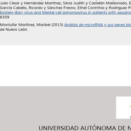
Julio César
y
Hernández Martínez, Silvia Judith
y
Castelán Maldonado, 
García Cabello, Ricardo
y
Sánchez Fresno, Ethel Corinthia
y
Rodríguez Pa
Epstein–Barr virus and Merkel cell polyomavirus in patients with squamou
8359
Montufar Martínez, Maribel
(2013)
Análisis de microRNA y sus genes bla
de Nuevo León.
UNIVERSIDAD AUTÓNOMA DE NUE