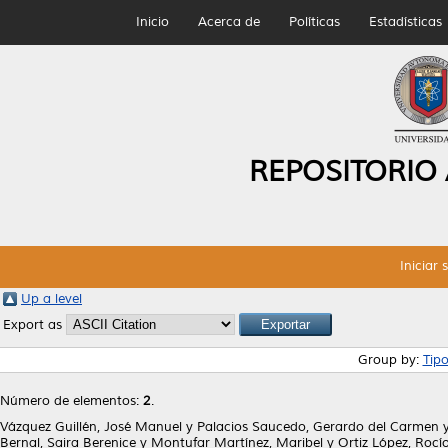
Inicio
Acerca de
Políticas
Estadísticas
REPOSITORIO
Iniciar 
Up a level
Export as
Group by:
Tip
Número de elementos:
2
.
Vázquez Guillén, José Manuel
y
Palacios Saucedo, Gerardo del Carmen
Bernal, Saira Berenice
y
Montufar Martínez, Maribel
y
Ortiz López, Rocí