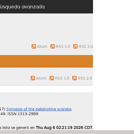
úsqueda avanzada
Atom
RSS 1.0
RSS 2.0
Atom
RSS 1.0
RSS 2.0
17)
Synopsis of the pelidnotine scarabs
349. ISSN 1313-2989
a lista se generó en
Thu Aug 6 02:21:19 2026 CDT
.