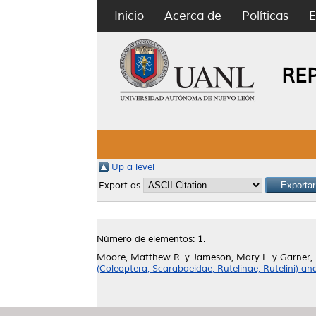
Inicio
Acerca de
Políticas
E
RE
Up a level
Export as
Número de elementos:
1
.
Moore, Matthew R.
y
Jameson, Mary L.
y
Garner,
(Coleoptera, Scarabaeidae, Rutelinae, Rutelini) a