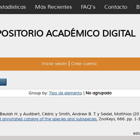
stadísticas
Más Recientes
FAQ's
Contacto
B
POSITORIO ACADÉMICO DIGITAL
Iniciar sesión
Crear cuenta
Group by:
Tipo de elemento
|
No agrupado
 Beulah H.
y
Audibert, Cédric
y
Smith, Andrew B. T.
y
Seidel, Matthias
(20
nd annotated catalog of the species and subspecies.
ZooKeys, 666. pp. 1-
est