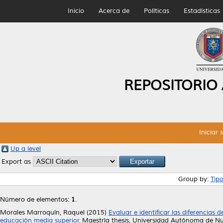
Inicio
Acerca de
Políticas
Estadísticas
REPOSITORIO
Iniciar 
Up a level
Export as
Group by:
Tip
Número de elementos:
1
.
Morales Marroquín, Raquel
(2015)
Evaluar e identificar las diferencias
educación media superior.
Maestría thesis, Universidad Autónoma de N