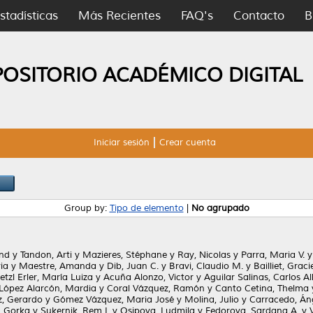
stadísticas
Más Recientes
FAQ's
Contacto
B
POSITORIO ACADÉMICO DIGITAL
Iniciar sesión
Crear cuenta
Group by:
Tipo de elemento
|
No agrupado
nd
y
Tandon, Arti
y
Mazieres, Stéphane
y
Ray, Nicolas
y
Parra, Maria V.
via
y
Maestre, Amanda
y
Dib, Juan C.
y
Bravi, Claudio M.
y
Bailliet, Graci
etzl Erler, María Luiza
y
Acuña Alonzo, Victor
y
Aguilar Salinas, Carlos A
López Alarcón, Mardia
y
Coral Vázquez, Ramón
y
Canto Cetina, Thelma
, Gerardo
y
Gómez Vázquez, Maria José
y
Molina, Julio
y
Carracedo, Án
, Gorka
y
Sukernik, Rem I.
y
Osipova, Ludmila
y
Fedorova, Sardana A.
y