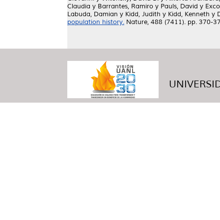
Claudia
y
Barrantes, Ramiro
y
Pauls, David
y
Excof
Labuda, Damian
y
Kidd, Judith
y
Kidd, Kenneth
y
population history.
Nature, 488 (7411). pp. 370-3
UNIVERSID