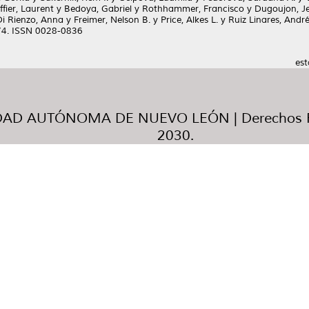
fier, Laurent
y
Bedoya, Gabriel
y
Rothhammer, Francisco
y
Dugoujon, J
Di Rienzo, Anna
y
Freimer, Nelson B.
y
Price, Alkes L.
y
Ruiz Linares, Andr
74. ISSN 0028-0836
est
AD AUTÓNOMA DE NUEVO LEÓN | Derechos R
2030.