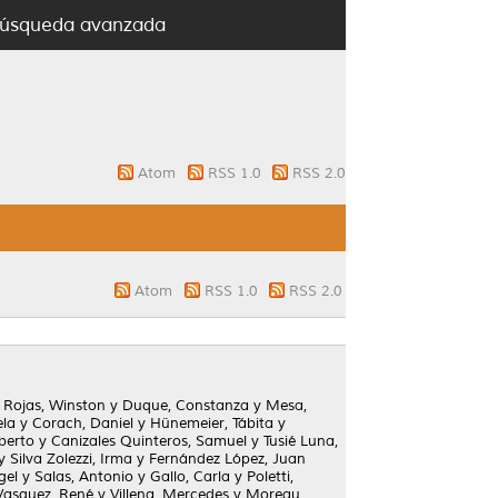
úsqueda avanzada
Atom
RSS 1.0
RSS 2.0
Atom
RSS 1.0
RSS 2.0
y
Rojas, Winston
y
Duque, Constanza
y
Mesa,
ela
y
Corach, Daniel
y
Hünemeier, Tábita
y
lberto
y
Canizales Quinteros, Samuel
y
Tusié Luna,
y
Silva Zolezzi, Irma
y
Fernández López, Juan
gel
y
Salas, Antonio
y
Gallo, Carla
y
Poletti,
Vasquez, René
y
Villena, Mercedes
y
Moreau,