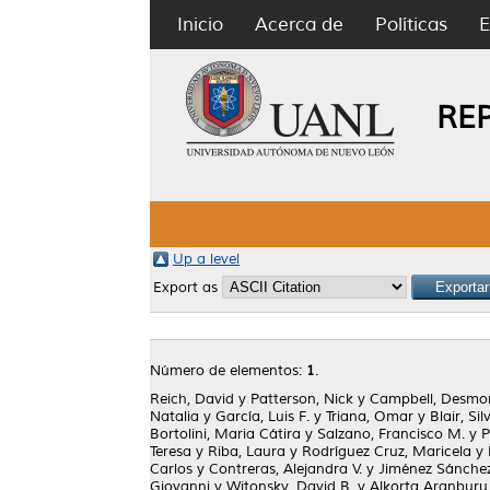
Inicio
Acerca de
Políticas
E
RE
Up a level
Export as
Número de elementos:
1
.
Reich, David
y
Patterson, Nick
y
Campbell, Desmo
Natalia
y
García, Luis F.
y
Triana, Omar
y
Blair, Sil
Bortolini, Maria Cátira
y
Salzano, Francisco M.
y
P
Teresa
y
Riba, Laura
y
Rodríguez Cruz, Maricela
y
Carlos
y
Contreras, Alejandra V.
y
Jiménez Sánchez
Giovanni
y
Witonsky, David B.
y
Alkorta Aranburu