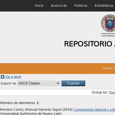
Inicio
Acerca de
Políticas
Estadísticas
REPOSITORIO
Iniciar 
Up a level
Export as
Group by:
Tip
Número de elementos:
1
.
Moreno Cantú, Manuel Gerardo Sajud
(2016)
Compromiso laboral y cali
Universidad Autónoma de Nuevo León.