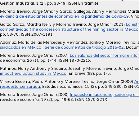
Gestión Industrial, 1 (2). pp. 38-49. ISSN En trámite
Moreno Treviño, Jorge Omar
y
García Gallegos, Alan
y
Hernández Martín
evidencia de estudiantes de economía en la pandemia de Covid-19.
Vinc
Garza Garza, Martha Nelly
y
Moreno Treviño, Jorge Omar
(2021)
La est
competitividad (The concession structure of the mining sector in Mexico
pp. 53-70. ISSN 2007-1191
Adamuz, María de las Mercedes
y
Hernández, Janko
y
Moreno Treviño,
sindicados en México : Serie de documentos de trabajo 2015-02.
Docume
Moreno Treviño, Jorge Omar
(2007)
Los salarios del sector formal e inf
de economía, 26 (1). pp. 1-44. ISSN 1870-221X
Patrinos, Harry Anthony
y
Shapiro, Joseph
y
Moreno Treviño, Jorge Om
impact evaluation study in Mexico.
En breve (68). pp. 1-5.
Villezca Becerra, Pedro Antonio
y
Moreno Treviño, Jorge Omar
(2000)
An
respuesta censurada.
Estudios económicos, 15 (2). pp. 249-280. ISSN 
Moreno Treviño, Jorge Omar
(2000)
Impuesto inflacionario, señoriaje e 
revista de economía, 19 (2). pp. 49-68. ISSN 1870-221X