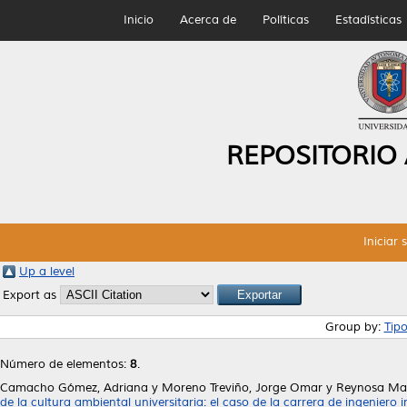
Inicio
Acerca de
Políticas
Estadísticas
REPOSITORIO
Iniciar 
Up a level
Export as
Group by:
Tip
Número de elementos:
8
.
Camacho Gómez, Adriana
y
Moreno Treviño, Jorge Omar
y
Reynosa Mart
de la cultura ambiental universitaria: el caso de la carrera de ingenier