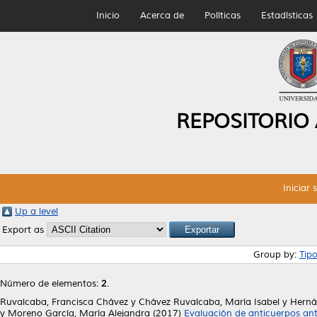
Inicio
Acerca de
Políticas
Estadísticas
REPOSITORIO
Iniciar 
Up a level
Export as
Group by:
Tip
Número de elementos:
2
.
Ruvalcaba, Francisca Chávez
y
Chávez Ruvalcaba, María Isabel
y
Herná
y
Moreno García, María Alejandra
(2017)
Evaluación de anticuerpos anti