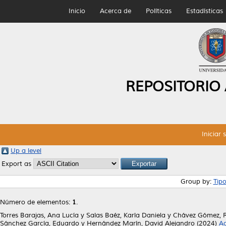
Inicio
Acerca de
Políticas
Estadísticas
REPOSITORIO
Iniciar 
Up a level
Export as
Group by:
Tip
Número de elementos:
1
.
Torres Barajas, Ana Lucía
y
Salas Baéz, Karla Daniela
y
Chávez Gómez, R
Sánchez García, Eduardo
y
Hernández Marín, David Alejandro
(2024)
Ac