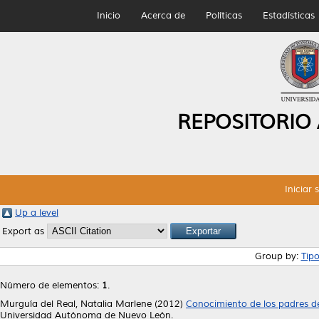
Inicio
Acerca de
Políticas
Estadísticas
REPOSITORIO
Iniciar 
Up a level
Export as
Group by:
Tip
Número de elementos:
1
.
Murguía del Real, Natalia Marlene
(2012)
Conocimiento de los padres de 
Universidad Autónoma de Nuevo León.