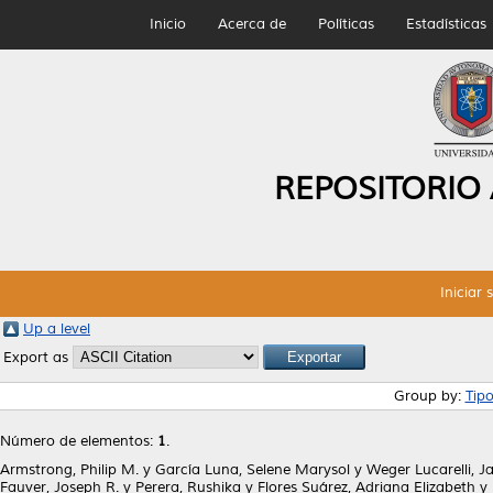
Inicio
Acerca de
Políticas
Estadísticas
REPOSITORIO
Iniciar 
Up a level
Export as
Group by:
Tip
Número de elementos:
1
.
Armstrong, Philip M.
y
García Luna, Selene Marysol
y
Weger Lucarelli, 
Fauver, Joseph R.
y
Perera, Rushika
y
Flores Suárez, Adriana Elizabeth
y