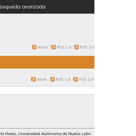
úsqueda avanzada
Atom
RSS 1.0
RSS 2.0
Atom
RSS 1.0
RSS 2.0
ía thesis, Universidad Autónoma de Nuevo León.