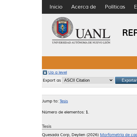
Inicio
Acerca de
Políticas
E
RE
Up a level
Export as
Jump to:
Tesis
Número de elementos:
1
.
Tesis
Quesada Corp, Deylien
(2026)
Morfometría de cap