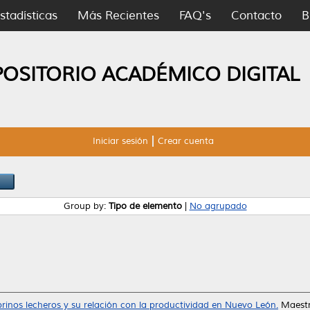
stadísticas
Más Recientes
FAQ's
Contacto
B
POSITORIO ACADÉMICO DIGITAL
Iniciar sesión
Crear cuenta
Group by:
Tipo de elemento
|
No agrupado
rinos lecheros y su relación con la productividad en Nuevo León.
Maestr