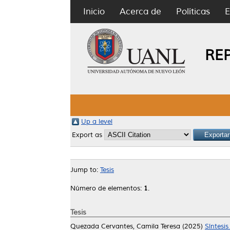
Inicio
Acerca de
Políticas
E
RE
Up a level
Export as
Jump to:
Tesis
Número de elementos:
1
.
Tesis
Quezada Cervantes, Camila Teresa
(2025)
Síntesis