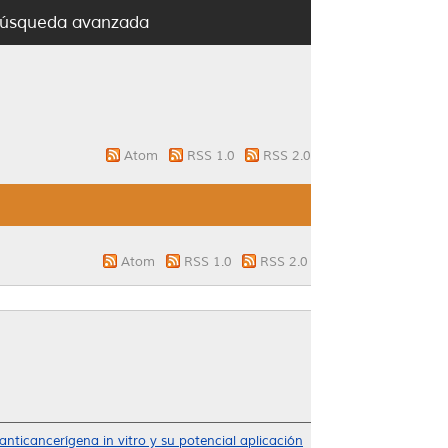
úsqueda avanzada
Atom
RSS 1.0
RSS 2.0
Atom
RSS 1.0
RSS 2.0
 anticancerígena in vitro y su potencial aplicación