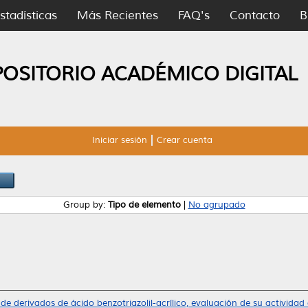
stadísticas
Más Recientes
FAQ's
Contacto
B
POSITORIO ACADÉMICO DIGITAL
Iniciar sesión
Crear cuenta
Group by:
Tipo de elemento
|
No agrupado
 de derivados de ácido benzotriazolil-acrílico, evaluación de su actividad