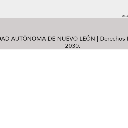
est
AD AUTÓNOMA DE NUEVO LEÓN | Derechos R
2030.