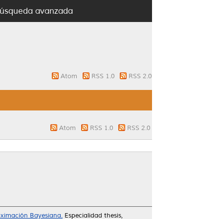
úsqueda avanzada
Atom
RSS 1.0
RSS 2.0
Atom
RSS 1.0
RSS 2.0
oximación Bayesiana.
Especialidad thesis,