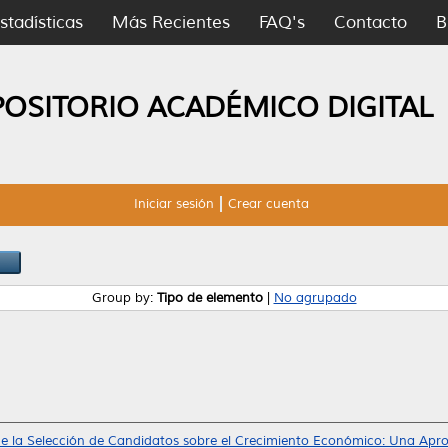
stadísticas
Más Recientes
FAQ's
Contacto
B
POSITORIO ACADÉMICO DIGITAL
Iniciar sesión
Crear cuenta
Group by:
Tipo de elemento
|
No agrupado
de la Selección de Candidatos sobre el Crecimiento Económico: Una Apr