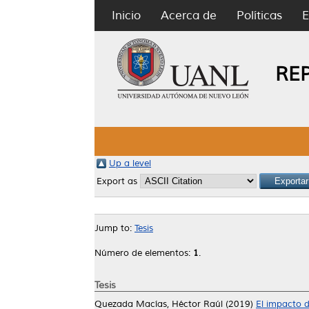
Inicio
Acerca de
Políticas
E
RE
Up a level
Export as
Jump to:
Tesis
Número de elementos:
1
.
Tesis
Quezada Macías, Héctor Raúl
(2019)
El impacto 