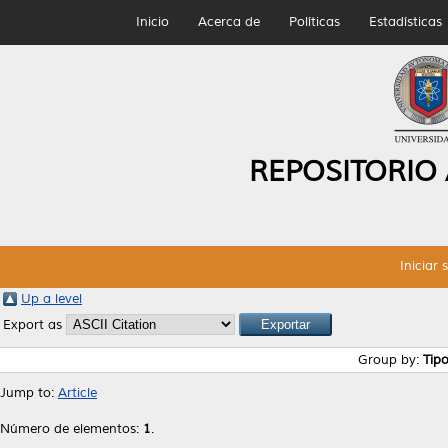
Inicio
Acerca de
Políticas
Estadísticas
REPOSITORIO
Iniciar 
Up a level
Export as
Group by:
Tip
Jump to:
Article
Número de elementos:
1
.