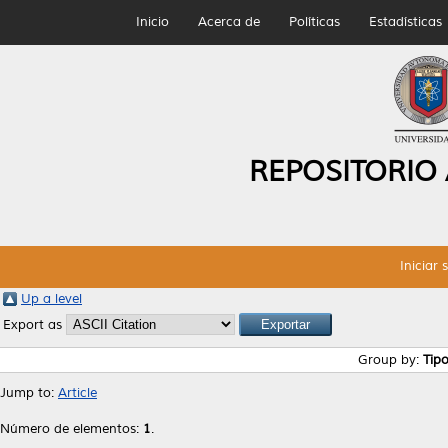
Inicio
Acerca de
Políticas
Estadísticas
REPOSITORIO
Iniciar 
Up a level
Export as
Group by:
Tip
Jump to:
Article
Número de elementos:
1
.