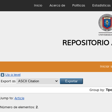
Inicio
Acerca de
Políticas
Estadísticas
REPOSITORIO
Iniciar 
Up a level
Export as
Group by:
Tip
Jump to:
Article
Número de elementos:
2
.