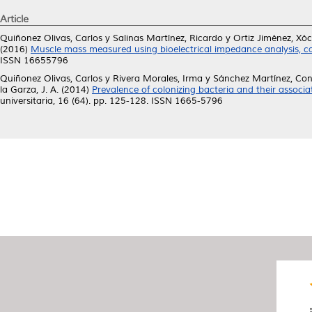
Article
Quiñonez Olivas, Carlos
y
Salinas Martínez, Ricardo
y
Ortiz Jiménez, Xóch
(2016)
Muscle mass measured using bioelectrical impedance analysis, cal
ISSN 16655796
Quiñonez Olivas, Carlos
y
Rivera Morales, Irma
y
Sánchez Martínez, Co
la Garza, J. A.
(2014)
Prevalence of colonizing bacteria and their associa
universitaria, 16 (64). pp. 125-128. ISSN 1665-5796