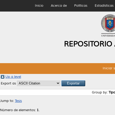
Inicio
Acerca de
Políticas
Estadísticas
REPOSITORIO
Iniciar 
Up a level
Export as
Group by:
Tip
Jump to:
Tesis
Número de elementos:
1
.