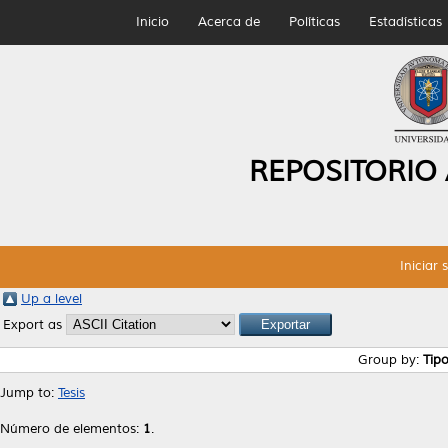
Inicio
Acerca de
Políticas
Estadísticas
REPOSITORIO
Iniciar 
Up a level
Export as
Group by:
Tip
Jump to:
Tesis
Número de elementos:
1
.