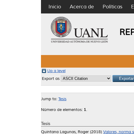
Inicio
Acerca de
Políticas
E
RE
Up a level
Export as
Jump to:
Tesis
Número de elementos:
1
.
Tesis
Quintana Lagunas, Roger
(2018)
Valores, norma s