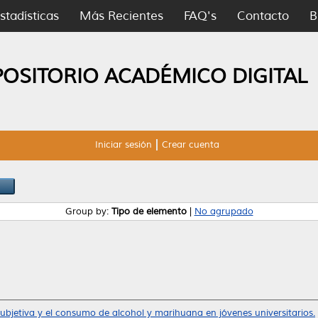
stadísticas
Más Recientes
FAQ's
Contacto
B
POSITORIO ACADÉMICO DIGITAL
Iniciar sesión
Crear cuenta
Group by:
Tipo de elemento
|
No agrupado
ubjetiva y el consumo de alcohol y marihuana en jóvenes universitarios.