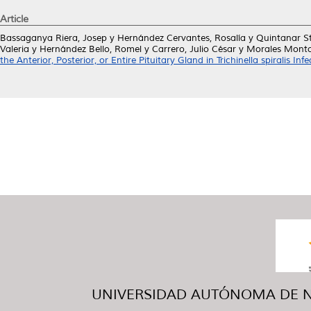
Article
Bassaganya Riera, Josep
y
Hernández Cervantes, Rosalía
y
Quintanar S
Valeria
y
Hernández Bello, Romel
y
Carrero, Julio César
y
Morales Monto
the Anterior, Posterior, or Entire Pituitary Gland in Trichinella spiralis I
UNIVERSIDAD AUTÓNOMA DE NUE