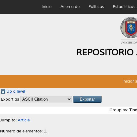
Inicio
Acerca de
Políticas
Estadísticas
REPOSITORIO
Iniciar 
Up a level
Export as
Group by:
Tip
Jump to:
Article
Número de elementos:
1
.