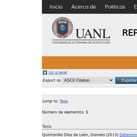
Inicio
Acerca de
Políticas
E
RE
Up a level
Export as
Jump to:
Tesis
Número de elementos:
1
.
Tesis
Quintanilla Díaz de León, Daniela
(2013)
Determin