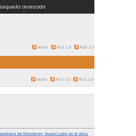
úsqueda avanzada
Atom
RSS 1.0
RSS 2.0
Atom
RSS 1.0
RSS 2.0
ropolitana de Monterrey, Nuevo León en el años