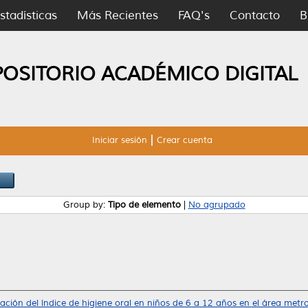
stadísticas
Más Recientes
FAQ's
Contacto
B
POSITORIO ACADÉMICO DIGITAL
Iniciar sesión
Crear cuenta
Group by:
Tipo de elemento
|
No agrupado
ación del índice de higiene oral en niños de 6 a 12 años en el área met