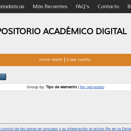
stadísticas
Más Recientes
FAQ's
Contacto
B
POSITORIO ACADÉMICO DIGITAL
Iniciar sesión
Crear cuenta
Group by:
Tipo de elemento
|
No agrupado
control de las obras en proceso y su integración al activo fijo en la Div