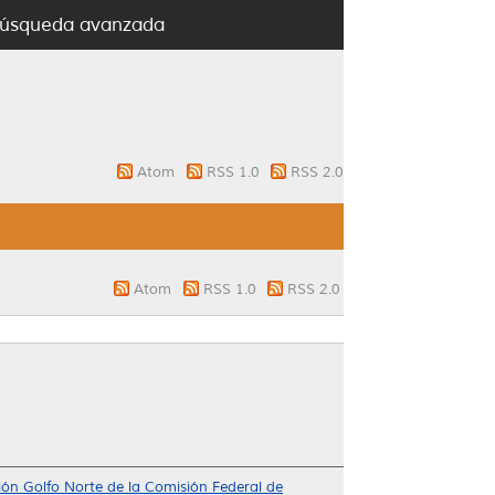
úsqueda avanzada
Atom
RSS 1.0
RSS 2.0
Atom
RSS 1.0
RSS 2.0
isión Golfo Norte de la Comisión Federal de