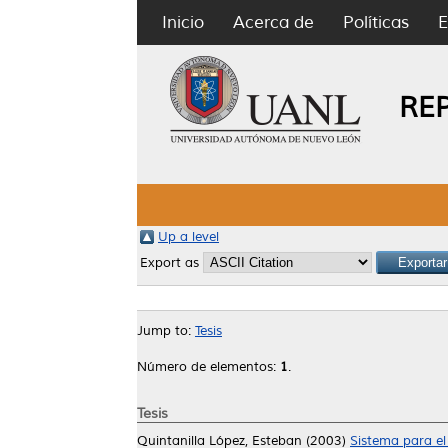
Inicio
Acerca de
Políticas
E
RE
Up a level
Export as
Jump to:
Tesis
Número de elementos:
1
.
Tesis
Quintanilla López, Esteban
(2003)
Sistema para el 