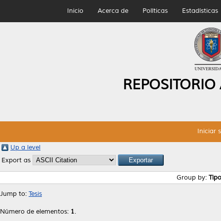
Inicio
Acerca de
Políticas
Estadísticas
REPOSITORIO
Iniciar 
Up a level
Export as
Group by:
Tip
Jump to:
Tesis
Número de elementos:
1
.