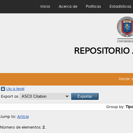
Inicio
Acerca de
Políticas
Estadísticas
REPOSITORIO
Iniciar 
Up a level
Export as
Group by:
Tip
Jump to:
Article
Número de elementos:
2
.