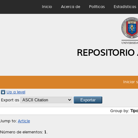
Inicio
Acerca de
Políticas
Estadísticas
REPOSITORIO
Iniciar 
Up a level
Export as
Group by:
Tip
Jump to:
Article
Número de elementos:
1
.