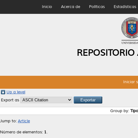
Inicio
Acerca de
Políticas
Estadísticas
REPOSITORIO
Iniciar 
Up a level
Export as
Group by:
Tip
Jump to:
Article
Número de elementos:
1
.