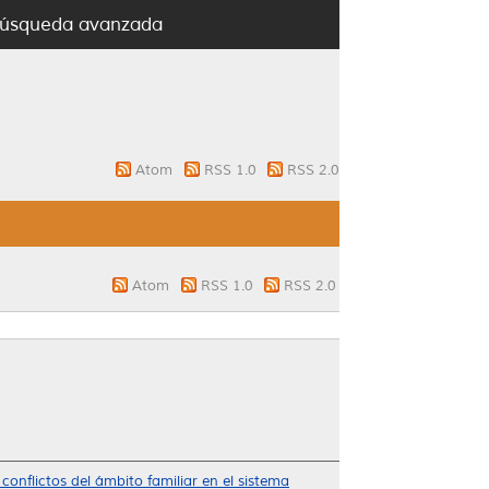
úsqueda avanzada
Atom
RSS 1.0
RSS 2.0
Atom
RSS 1.0
RSS 2.0
onflictos del ámbito familiar en el sistema