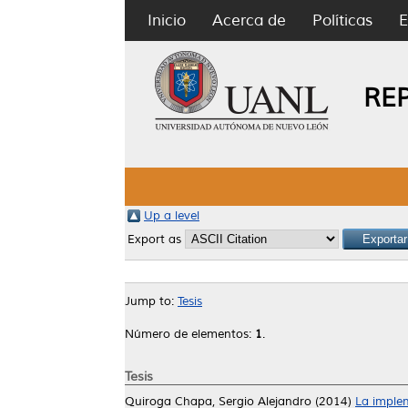
Inicio
Acerca de
Políticas
E
RE
Up a level
Export as
Jump to:
Tesis
Número de elementos:
1
.
Tesis
Quiroga Chapa, Sergio Alejandro
(2014)
La implem