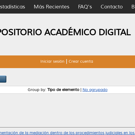
stadísticas
Más Recientes
FAQ's
Contacto
B
POSITORIO ACADÉMICO DIGITAL
Iniciar sesión
Crear cuenta
Group by:
Tipo de elemento
|
No agrupado
entación de la mediación dentro de los procedimientos judiciales en los c