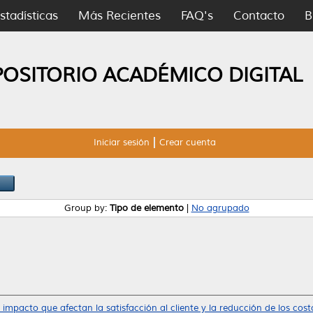
stadísticas
Más Recientes
FAQ's
Contacto
B
POSITORIO ACADÉMICO DIGITAL
Iniciar sesión
Crear cuenta
Group by:
Tipo de elemento
|
No agrupado
 impacto que afectan la satisfacción al cliente y la reducción de los cos