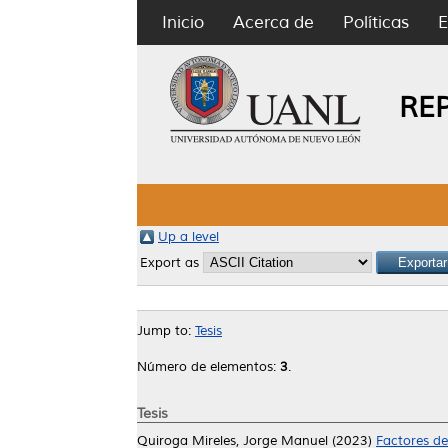
Inicio
Acerca de
Políticas
E
RE
Up a level
Export as
Jump to:
Tesis
Número de elementos:
3
.
Tesis
Quiroga Mireles, Jorge Manuel
(2023)
Factores de