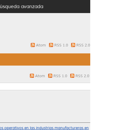
úsqueda avanzada
Atom
RSS 1.0
RSS 2.0
Atom
RSS 1.0
RSS 2.0
tos operativos en las industrias manufactureras en