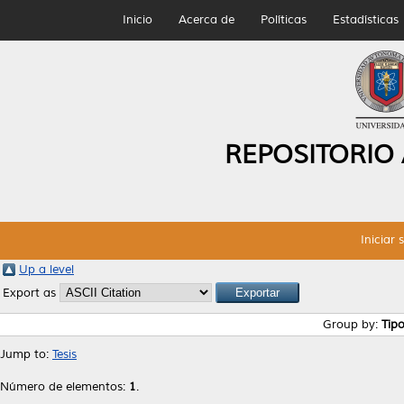
Inicio
Acerca de
Políticas
Estadísticas
REPOSITORIO
Iniciar 
Up a level
Export as
Group by:
Tip
Jump to:
Tesis
Número de elementos:
1
.