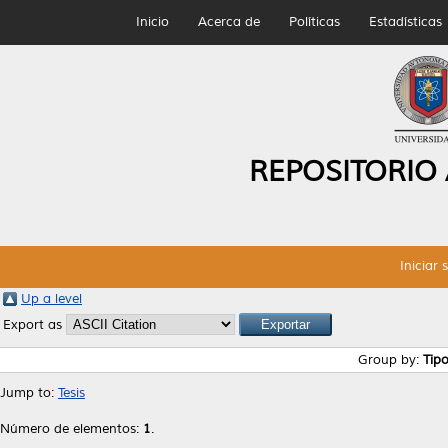
Inicio
Acerca de
Políticas
Estadísticas
REPOSITORIO
Iniciar 
Up a level
Export as
Group by:
Tip
Jump to:
Tesis
Número de elementos:
1
.