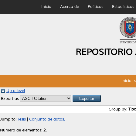
Inicio
Acerca de
Políticas
Estadísticas
REPOSITORIO
Iniciar 
Up a level
Export as
Group by:
Tip
Jump to:
Tesis
|
Conjunto de datos.
Número de elementos:
2
.