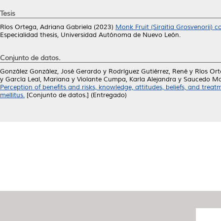
Tesis
Ríos Ortega, Adriana Gabriela
(2023)
Monk Fruit (Siraitia Grosvenorii) 
Especialidad thesis, Universidad Autónoma de Nuevo León.
Conjunto de datos.
González González, José Gerardo
y
Rodríguez Gutiérrez, René
y
Ríos Ort
y
García Leal, Mariana
y
Violante Cumpa, Karla Alejandra
y
Saucedo Man
Perception of benefits and risks, knowledge, attitudes, beliefs, and tre
mellitus.
[Conjunto de datos.] (Entregado)