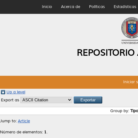
Inicio
Acerca de
Políticas
Estadísticas
REPOSITORIO
Iniciar 
Up a level
Export as
Group by:
Tip
Jump to:
Article
Número de elementos:
1
.