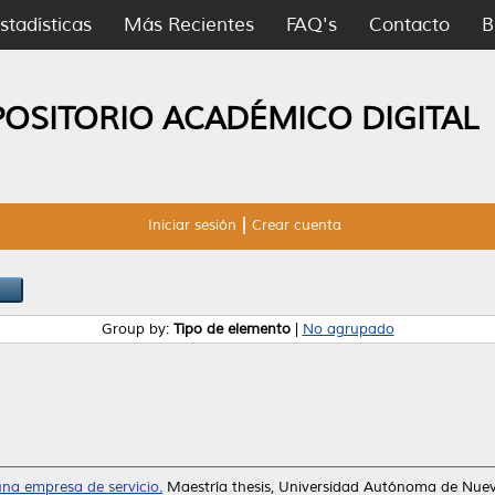
stadísticas
Más Recientes
FAQ's
Contacto
B
POSITORIO ACADÉMICO DIGITAL
Iniciar sesión
Crear cuenta
Group by:
Tipo de elemento
|
No agrupado
una empresa de servicio.
Maestría thesis, Universidad Autónoma de Nue