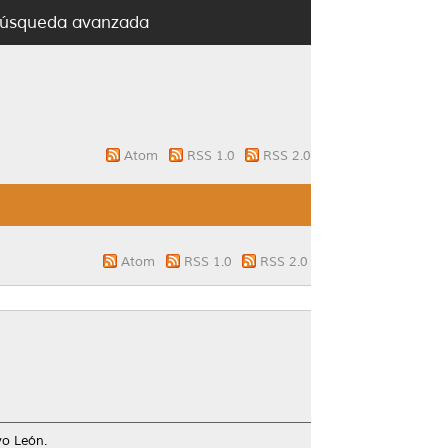
úsqueda avanzada
Atom
RSS 1.0
RSS 2.0
Atom
RSS 1.0
RSS 2.0
vo León.