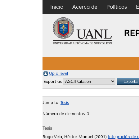
Inicio
Acerca de
Políticas
E
RE
Up a level
Export as
Jump to:
Tesis
Número de elementos:
1
.
Tesis
Raga Vela, Héctor Manuel
(2001)
Integración de 