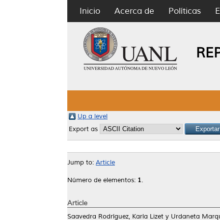
Inicio
Acerca de
Políticas
E
RE
Up a level
Export as
Jump to:
Article
Número de elementos:
1
.
Article
Saavedra Rodríguez, Karla Lizet
y
Urdaneta Marqu