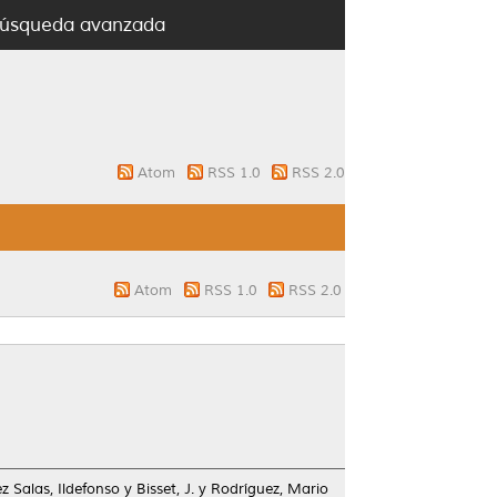
úsqueda avanzada
Atom
RSS 1.0
RSS 2.0
Atom
RSS 1.0
RSS 2.0
z Salas, Ildefonso
y
Bisset, J.
y
Rodríguez, Mario