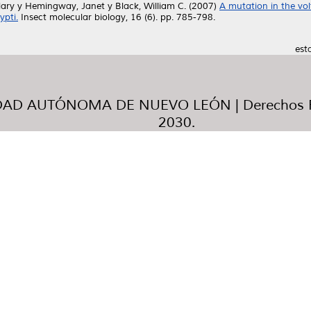
lary
y
Hemingway, Janet
y
Black, William C.
(2007)
A mutation in the vo
ypti.
Insect molecular biology, 16 (6). pp. 785-798.
est
AD AUTÓNOMA DE NUEVO LEÓN | Derechos R
2030.