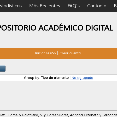
stadísticas
Más Recientes
FAQ's
Contacto
B
POSITORIO ACADÉMICO DIGITAL
Iniciar sesión
Crear cuenta
Group by:
Tipo de elemento
|
No agrupado
ez, Ludmel
y
Rajatileka, S.
y
Flores Suárez, Adriana Elizabeth
y
Fernánde