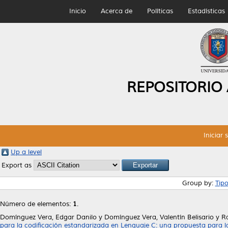
Inicio
Acerca de
Políticas
Estadísticas
REPOSITORIO
Iniciar 
Up a level
Export as
Group by:
Tip
Número de elementos:
1
.
Domínguez Vera, Edgar Danilo
y
Domínguez Vera, Valentín Belisario
y
Ra
para la codificación estandarizada en Lenguaje C: una propuesta para la