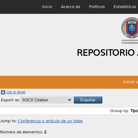
Inicio
Acerca de
Políticas
Estadísticas
REPOSITORIO
Iniciar 
Up a level
Export as
Group by:
Tip
Jump to:
Conferencia o artículo de un taller.
Número de elementos:
2
.