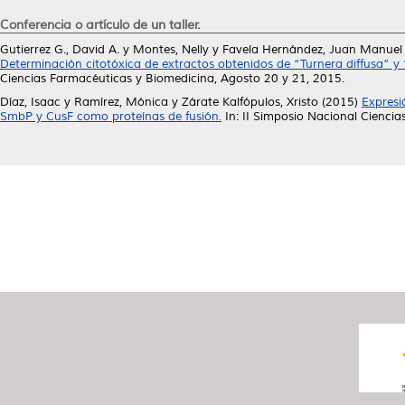
Conferencia o artículo de un taller.
Gutierrez G., David A.
y
Montes, Nelly
y
Favela Hernández, Juan Manuel 
Determinación citotóxica de extractos obtenidos de “Turnera diffusa” y
Ciencias Farmacéuticas y Biomedicina, Agosto 20 y 21, 2015.
Díaz, Isaac
y
Ramírez, Mónica
y
Zárate Kalfópulos, Xristo
(2015)
Expresi
SmbP y CusF como proteínas de fusión.
In: II Simposio Nacional Cienci