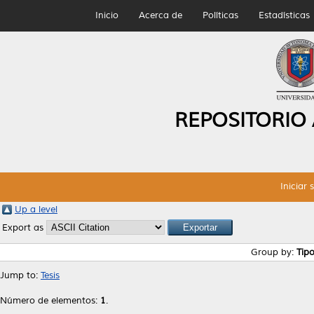
Inicio
Acerca de
Políticas
Estadísticas
REPOSITORIO
Iniciar 
Up a level
Export as
Group by:
Tip
Jump to:
Tesis
Número de elementos:
1
.