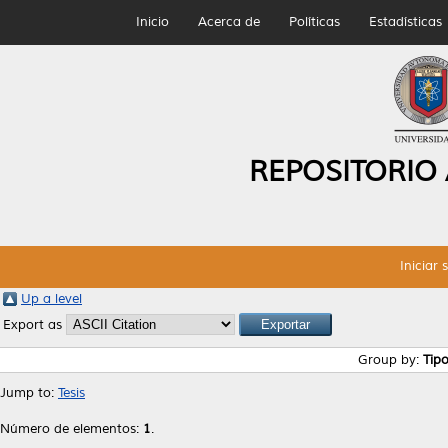
Inicio
Acerca de
Políticas
Estadísticas
REPOSITORIO
Iniciar 
Up a level
Export as
Group by:
Tip
Jump to:
Tesis
Número de elementos:
1
.