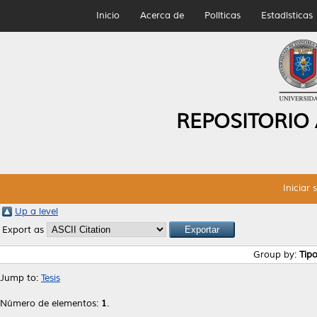
Inicio
Acerca de
Políticas
Estadísticas
REPOSITORIO
Iniciar 
Up a level
Export as
Group by:
Tip
Jump to:
Tesis
Número de elementos:
1
.