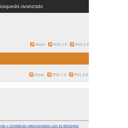
úsqueda avanzada
Atom
RSS 1.0
RSS 2.0
Atom
RSS 1.0
RSS 2.0
es y proteínas relacionadas con la etiología,