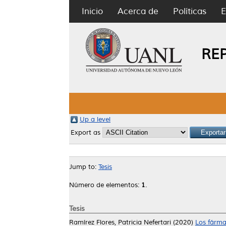
Inicio
Acerca de
Políticas
E
RE
Up a level
Export as
Jump to:
Tesis
Número de elementos:
1
.
Tesis
Ramírez Flores, Patricia Nefertari
(2020)
Los fárma