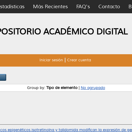
stadísticas
Más Recientes
FAQ's
Contacto
B
POSITORIO ACADÉMICO DIGITAL
Iniciar sesión
Crear cuenta
Group by:
Tipo de elemento
|
No agrupado
cos epigenéticos isotretinoína y talidomida modifican la expresión de gen