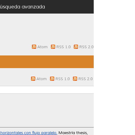
úsqueda avanzada
Atom
RSS 1.0
RSS 2.0
Atom
RSS 1.0
RSS 2.0
orizontales con flujo paralelo.
Maestría thesis,