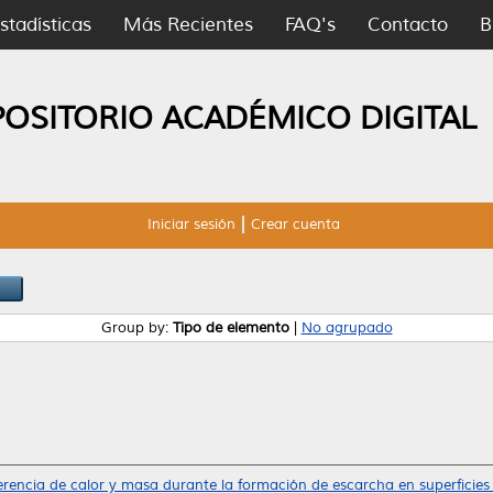
stadísticas
Más Recientes
FAQ's
Contacto
B
POSITORIO ACADÉMICO DIGITAL
Iniciar sesión
Crear cuenta
Group by:
Tipo de elemento
|
No agrupado
erencia de calor y masa durante la formación de escarcha en superficies h