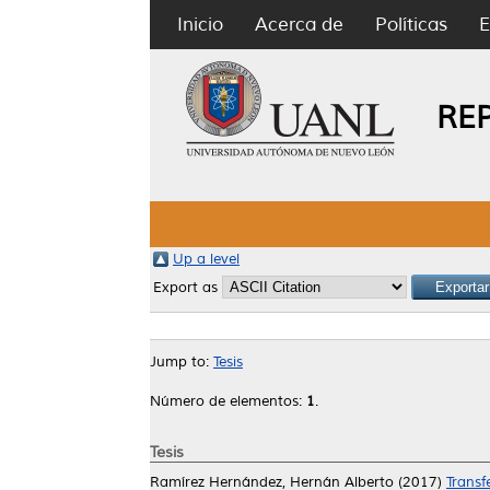
Inicio
Acerca de
Políticas
E
RE
Up a level
Export as
Jump to:
Tesis
Número de elementos:
1
.
Tesis
Ramírez Hernández, Hernán Alberto
(2017)
Transf