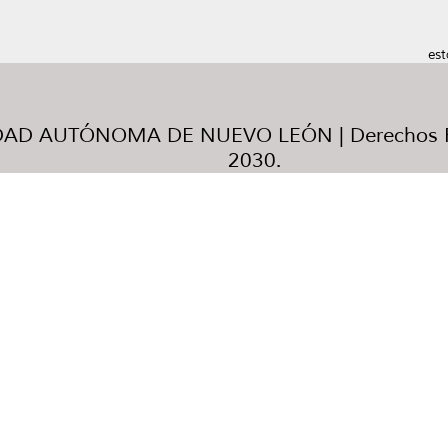
est
AD AUTÓNOMA DE NUEVO LEÓN | Derechos R
2030.