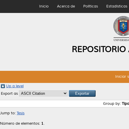
Inicio
Acerca de
Políticas
Estadísticas
REPOSITORIO
Iniciar 
Up a level
Export as
Group by:
Tip
Jump to:
Tesis
Número de elementos:
1
.